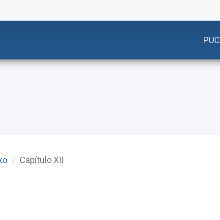
PUC
xo
Capítulo XII